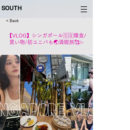
SOUTH
< Back
【VLOG】シンガポール🇸🇬爆食/
買い物/初ユニバも🌏満喫旅🥰✨