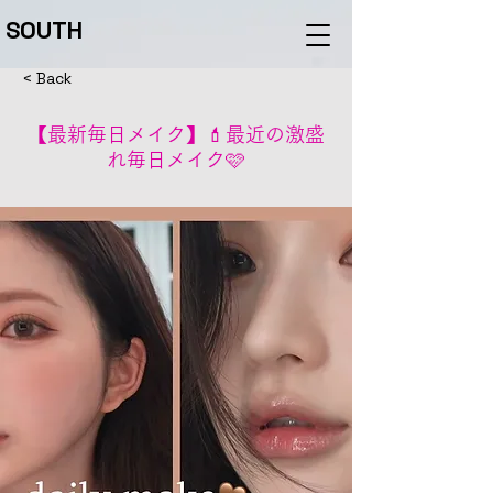
SOUTH
< Back
【最新毎日メイク】💄最近の激盛
れ毎日メイク🩷